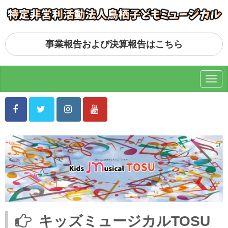
事業報告および決算報告はこちら
N
a
v
i
g
a
t
i
o
n
キッズミュージカルTOSU