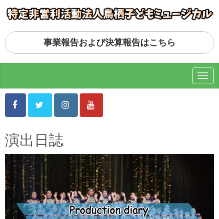
事業報告および決算報告はこちら
N
a
v
i
g
a
t
i
演出日誌
o
n